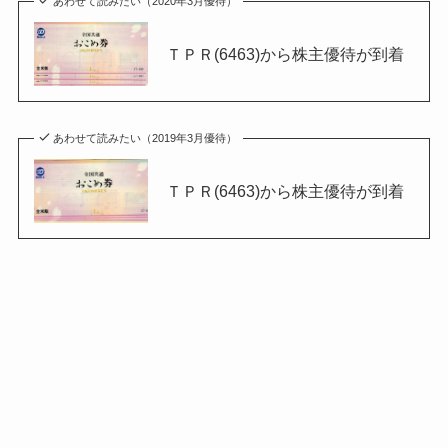
あわせて読みたい（2020年3月優待）
ＴＰＲ(6463)から株主優待が到着
あわせて読みたい（2019年3月優待）
ＴＰＲ(6463)から株主優待が到着