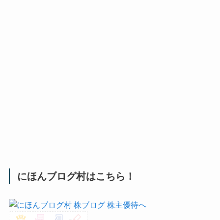
にほんブログ村はこちら！