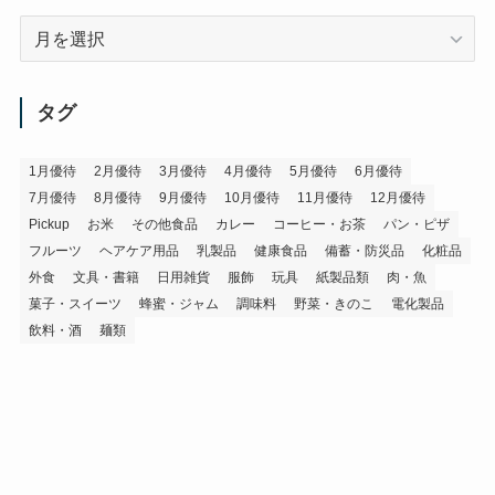
ア
ー
カ
イ
タグ
ブ
1月優待
2月優待
3月優待
4月優待
5月優待
6月優待
7月優待
8月優待
9月優待
10月優待
11月優待
12月優待
Pickup
お米
その他食品
カレー
コーヒー・お茶
パン・ピザ
フルーツ
ヘアケア用品
乳製品
健康食品
備蓄・防災品
化粧品
外食
文具・書籍
日用雑貨
服飾
玩具
紙製品類
肉・魚
菓子・スイーツ
蜂蜜・ジャム
調味料
野菜・きのこ
電化製品
飲料・酒
麺類