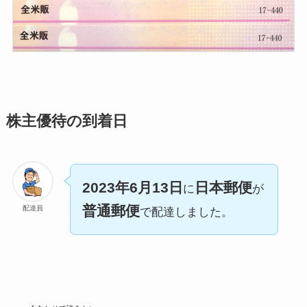
株主優待の到着日
2023年6月13日
日本郵便
に
が
普通郵便
配達員
で配達しました。