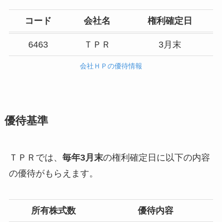
コード
会社名
権利確定日
6463
ＴＰＲ
3月末
会社ＨＰの優待情報
優待基準
ＴＰＲでは、
毎年3月末
の権利確定日に以下の内容
の優待がもらえます。
所有株式数
優待内容