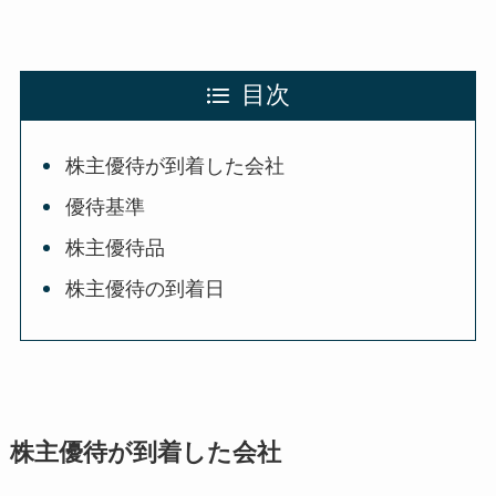
目次
株主優待が到着した会社
優待基準
株主優待品
株主優待の到着日
株主優待が到着した会社