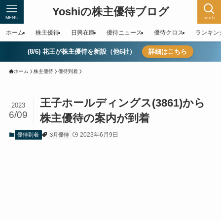
Yoshiの株主優待ブログ
MENU
serch
ホーム
株主優待
日興在庫
優待ニュース
優待クロス
ランキン
(8/6) 花王が株主優待を新設（他6社）
詳細はこちら
ホーム
株主優待
優待到着
王子ホールディングス(3861)から
2023
6/09
株主優待の案内が到着
2023年6月9日
優待到着
3月優待