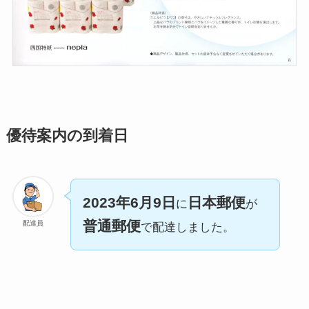
優待案内の到着日
2023年6月9日
日本郵便
に
が
普通郵便
配達員
で配達しました。