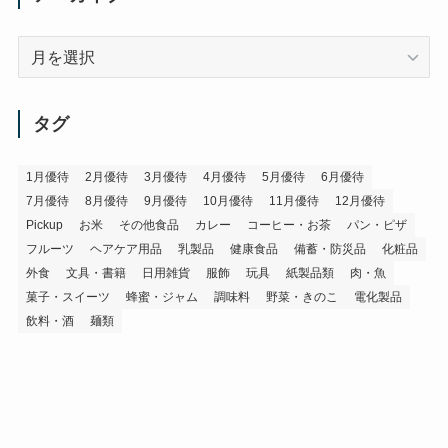
ア
ー
カ
イ
タグ
ブ
1月優待
2月優待
3月優待
4月優待
5月優待
6月優待
7月優待
8月優待
9月優待
10月優待
11月優待
12月優待
Pickup
お米
その他食品
カレー
コーヒー・お茶
パン・ピザ
フルーツ
ヘアケア用品
乳製品
健康食品
備蓄・防災品
化粧品
外食
文具・書籍
日用雑貨
服飾
玩具
紙製品類
肉・魚
菓子・スイーツ
蜂蜜・ジャム
調味料
野菜・きのこ
電化製品
飲料・酒
麺類