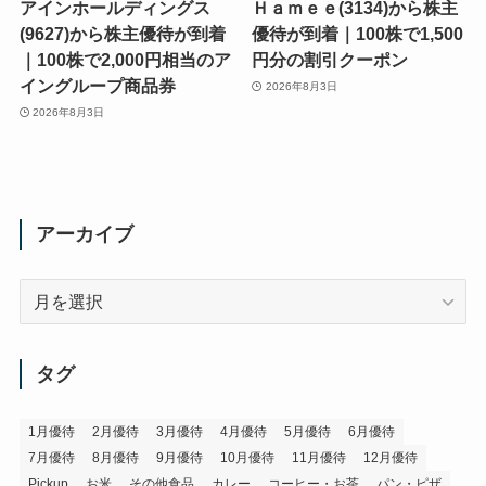
アインホールディングス
Ｈａｍｅｅ(3134)から株主
(9627)から株主優待が到着
優待が到着｜100株で1,500
｜100株で2,000円相当のア
円分の割引クーポン
イングループ商品券
2026年8月3日
2026年8月3日
アーカイブ
ア
ー
カ
イ
タグ
ブ
1月優待
2月優待
3月優待
4月優待
5月優待
6月優待
7月優待
8月優待
9月優待
10月優待
11月優待
12月優待
Pickup
お米
その他食品
カレー
コーヒー・お茶
パン・ピザ