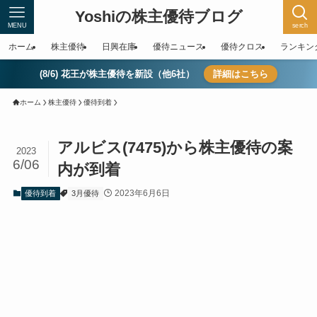
Yoshiの株主優待ブログ
MENU
serch
ホーム
株主優待
日興在庫
優待ニュース
優待クロス
ランキン
(8/6) 花王が株主優待を新設（他6社）
詳細はこちら
ホーム
株主優待
優待到着
アルビス(7475)から株主優待の案
2023
6/06
内が到着
2023年6月6日
優待到着
3月優待