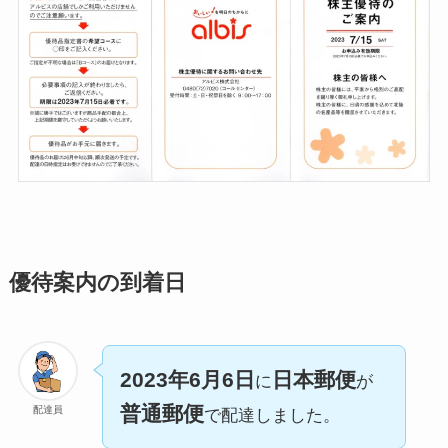
優待案内の到着日
2023年6月6日
日本郵便
に
が
普通郵便
配達員
で配達しました。