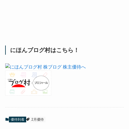
にほんブログ村はこちら！
優待到着
2月優待