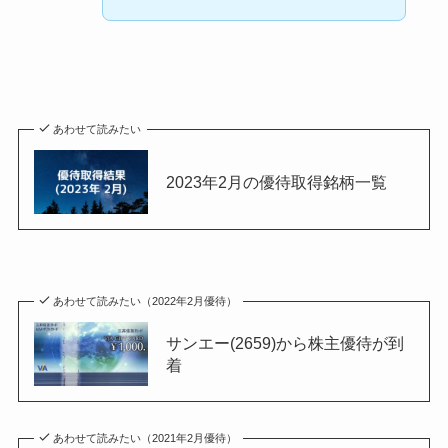
あわせて読みたい
2023年2月の優待取得銘柄一覧
あわせて読みたい（2022年2月優待）
サンエー(2659)から株主優待が到
着
あわせて読みたい（2021年2月優待）