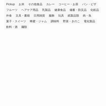
Pickup
お米
その他食品
カレー
コーヒー・お茶
パン・ピザ
フルーツ
ヘアケア用品
乳製品
健康食品
備蓄・防災品
化粧品
外食
文具・書籍
日用雑貨
服飾
玩具
紙製品類
肉・魚
菓子・スイーツ
蜂蜜・ジャム
調味料
野菜・きのこ
電化製品
飲料・酒
麺類