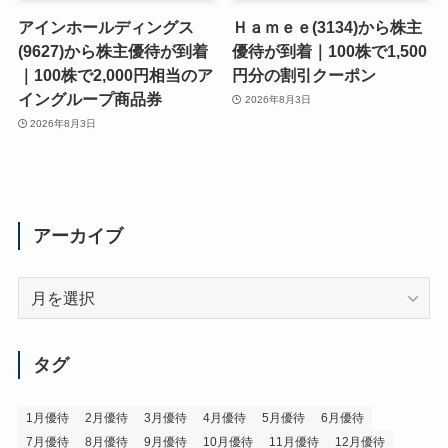
アインホールディングス
Ｈａｍｅｅ(3134)から株主
(9627)から株主優待が到着
優待が到着｜100株で1,500
｜100株で2,000円相当のア
円分の割引クーポン
イングループ商品券
2026年8月3日
2026年8月3日
アーカイブ
ア
ー
カ
イ
タグ
ブ
1月優待
2月優待
3月優待
4月優待
5月優待
6月優待
7月優待
8月優待
9月優待
10月優待
11月優待
12月優待