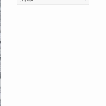
ー
カ
イ
ブ