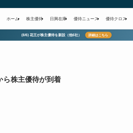
ホーム
株主優待
日興在庫
優待ニュース
優待クロス
(8/6) 花王が株主優待を新設（他6社）
詳細はこちら
)から株主優待が到着