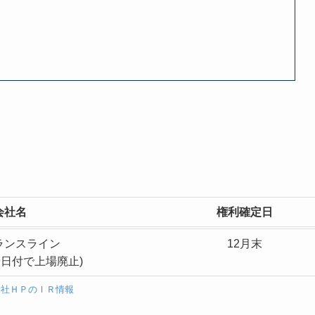
会社名
権利確定日
ランスライン
12月末
月9日付で上場廃止)
会社ＨＰのＩＲ情報