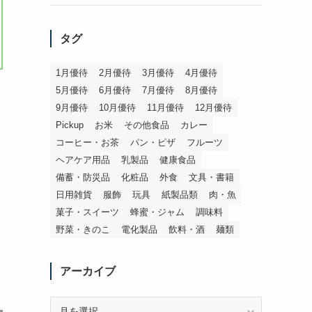
タグ
1月優待
2月優待
3月優待
4月優待
5月優待
6月優待
7月優待
8月優待
9月優待
10月優待
11月優待
12月優待
Pickup
お米
その他食品
カレー
コーヒー・お茶
パン・ピザ
フルーツ
ヘアケア用品
乳製品
健康食品
備蓄・防災品
化粧品
外食
文具・書籍
日用雑貨
服飾
玩具
紙製品類
肉・魚
菓子・スイーツ
蜂蜜・ジャム
調味料
野菜・きのこ
電化製品
飲料・酒
麺類
アーカイブ
ア