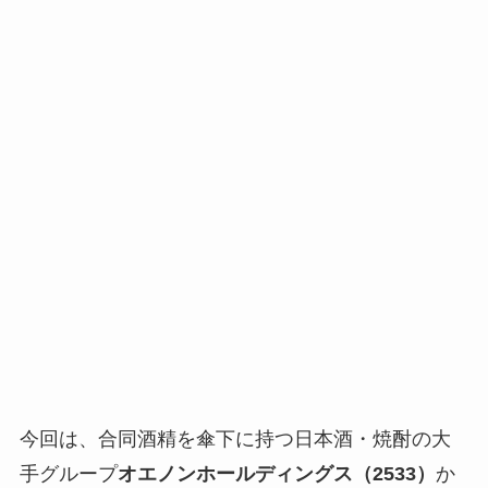
今回は、合同酒精を傘下に持つ日本酒・焼酎の大
手グループ
オエノンホールディングス（2533）
か