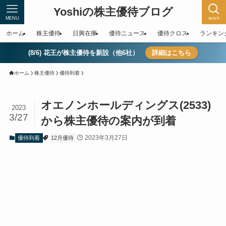
Yoshiの株主優待ブログ
MENU
serch
ホーム
株主優待
日興在庫
優待ニュース
優待クロス
ランキン
(8/6) 花王が株主優待を新設（他6社）
詳細はこちら
ホーム
株主優待
優待到着
オエノンホールディングス(2533)
2023
3/27
から株主優待の案内が到着
2023年3月27日
優待到着
12月優待