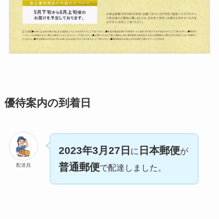
優待案内の到着日
2023年3月27日
日本郵便
に
が
普通郵便
配達員
で配達しました。