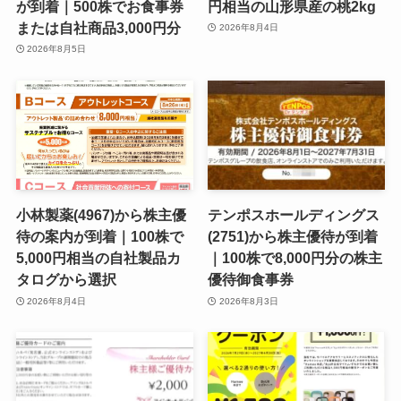
が到着｜500株でお食事券
円相当の山形県産の桃2kg
または自社商品3,000円分
2026年8月4日
2026年8月5日
小林製薬(4967)から株主優
テンポスホールディングス
待の案内が到着｜100株で
(2751)から株主優待が到着
5,000円相当の自社製品カ
｜100株で8,000円分の株主
タログから選択
優待御食事券
2026年8月4日
2026年8月3日