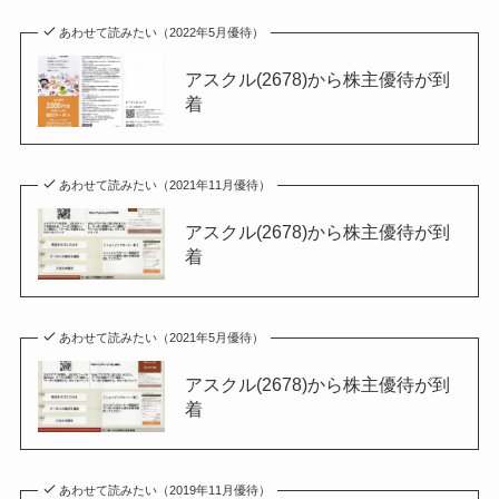
あわせて読みたい（2022年5月優待）
アスクル(2678)から株主優待が到
着
あわせて読みたい（2021年11月優待）
アスクル(2678)から株主優待が到
着
あわせて読みたい（2021年5月優待）
アスクル(2678)から株主優待が到
着
あわせて読みたい（2019年11月優待）