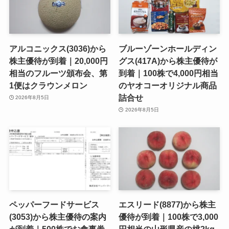
アルコニックス(3036)から
ブルーゾーンホールディン
株主優待が到着｜20,000円
グス(417A)から株主優待が
相当のフルーツ頒布会、第
到着｜100株で4,000円相当
1便はクラウンメロン
のヤオコーオリジナル商品
詰合せ
2026年8月5日
2026年8月5日
ペッパーフードサービス
エスリード(8877)から株主
(3053)から株主優待の案内
優待が到着｜100株で3,000
が到着｜500株でお食事券
円相当の山形県産の桃2kg