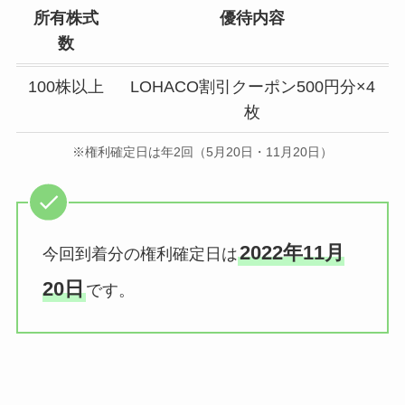
所有株式
優待内容
数
100株以上
LOHACO割引クーポン500円分×4
枚
※権利確定日は年2回（5月20日・11月20日）
2022年11月
今回到着分の権利確定日は
20日
です。