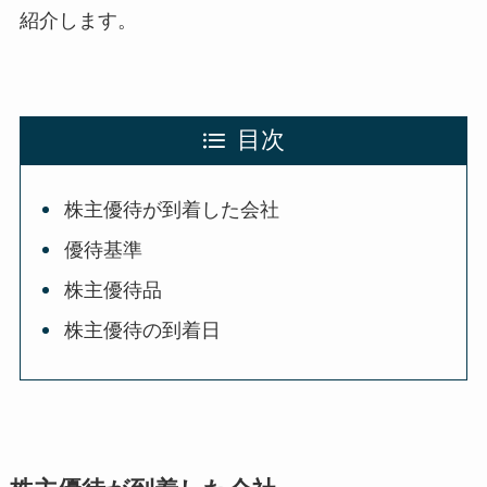
紹介します。
目次
株主優待が到着した会社
優待基準
株主優待品
株主優待の到着日