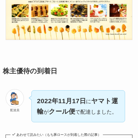
株主優待の到着日
2022年11月17日
ヤマト運
に
輸
クール便
配達員
が
で配達しました。
あわせて読みたい（もち豚ロースが到着した際の記事）