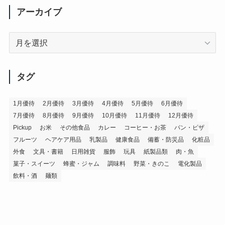
アーカイブ
ア
ー
カ
イ
タグ
ブ
1月優待
2月優待
3月優待
4月優待
5月優待
6月優待
7月優待
8月優待
9月優待
10月優待
11月優待
12月優待
Pickup
お米
その他食品
カレー
コーヒー・お茶
パン・ピザ
フルーツ
ヘアケア用品
乳製品
健康食品
備蓄・防災品
化粧品
外食
文具・書籍
日用雑貨
服飾
玩具
紙製品類
肉・魚
菓子・スイーツ
蜂蜜・ジャム
調味料
野菜・きのこ
電化製品
飲料・酒
麺類