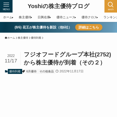
Yoshiの株主優待ブログ
MENU
serch
ホーム
株主優待
日興在庫
優待ニュース
優待クロス
ランキン
(8/6) 花王が株主優待を新設（他6社）
詳細はこちら
ホーム
株主優待
優待到着
フジオフードグループ本社(2752)
2022
11/17
から株主優待が到着（その２）
2022年11月17日
優待到着
6月優待
その他食品