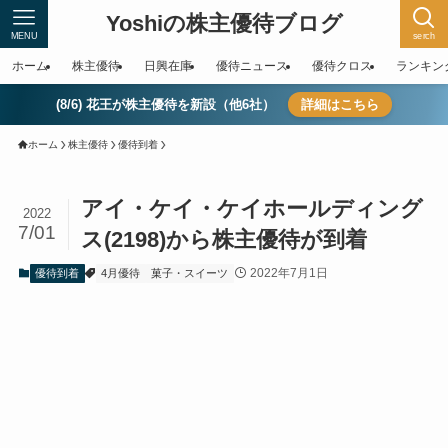
Yoshiの株主優待ブログ
MENU
serch
ホーム
株主優待
日興在庫
優待ニュース
優待クロス
ランキン
(8/6) 花王が株主優待を新設（他6社）
詳細はこちら
ホーム
株主優待
優待到着
アイ・ケイ・ケイホールディング
2022
7/01
ス(2198)から株主優待が到着
2022年7月1日
優待到着
4月優待
菓子・スイーツ