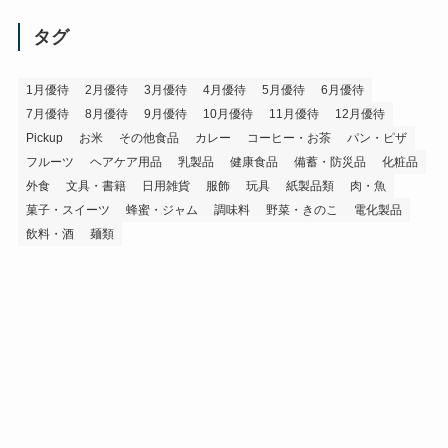
カ
イ
タグ
ブ
1月優待
2月優待
3月優待
4月優待
5月優待
6月優待
7月優待
8月優待
9月優待
10月優待
11月優待
12月優待
Pickup
お米
その他食品
カレー
コーヒー・お茶
パン・ピザ
フルーツ
ヘアケア用品
乳製品
健康食品
備蓄・防災品
化粧品
外食
文具・書籍
日用雑貨
服飾
玩具
紙製品類
肉・魚
菓子・スイーツ
蜂蜜・ジャム
調味料
野菜・きのこ
電化製品
飲料・酒
麺類