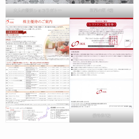
大人の贅沢ショコラガトー
茶菓の匠 4種
優待券3枚