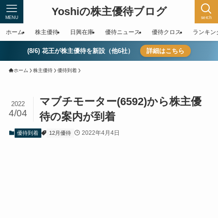
Yoshiの株主優待ブログ
MENU
serch
ホーム
株主優待
日興在庫
優待ニュース
優待クロス
ランキン
(8/6) 花王が株主優待を新設（他6社）
詳細はこちら
ホーム
株主優待
優待到着
マブチモーター(6592)から株主優
2022
4/04
待の案内が到着
2022年4月4日
優待到着
12月優待