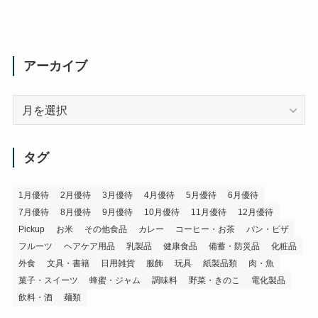
アーカイブ
ア
ー
カ
イ
タグ
ブ
1月優待
2月優待
3月優待
4月優待
5月優待
6月優待
7月優待
8月優待
9月優待
10月優待
11月優待
12月優待
Pickup
お米
その他食品
カレー
コーヒー・お茶
パン・ピザ
フルーツ
ヘアケア用品
乳製品
健康食品
備蓄・防災品
化粧品
外食
文具・書籍
日用雑貨
服飾
玩具
紙製品類
肉・魚
菓子・スイーツ
蜂蜜・ジャム
調味料
野菜・きのこ
電化製品
飲料・酒
麺類