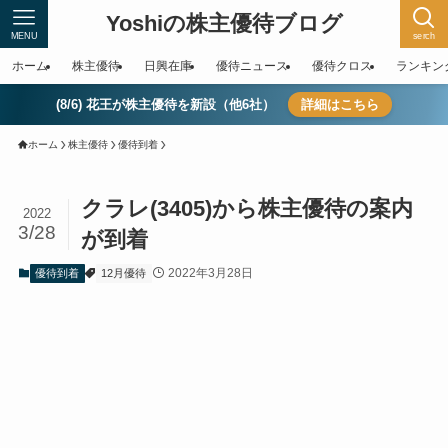
Yoshiの株主優待ブログ
MENU
serch
ホーム
株主優待
日興在庫
優待ニュース
優待クロス
ランキン
(8/6) 花王が株主優待を新設（他6社）
詳細はこちら
ホーム
株主優待
優待到着
クラレ(3405)から株主優待の案内
2022
3/28
が到着
2022年3月28日
優待到着
12月優待