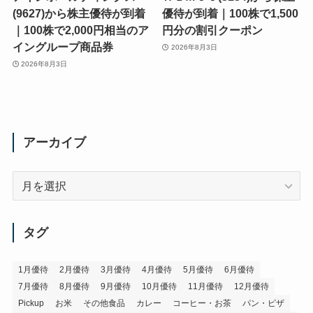
(9627)から株主優待が到着
優待が到着｜100株で1,500
｜100株で2,000円相当のア
円分の割引クーポン
イングループ商品券
2026年8月3日
2026年8月3日
アーカイブ
ア
ー
カ
イ
タグ
ブ
1月優待
2月優待
3月優待
4月優待
5月優待
6月優待
7月優待
8月優待
9月優待
10月優待
11月優待
12月優待
Pickup
お米
その他食品
カレー
コーヒー・お茶
パン・ピザ