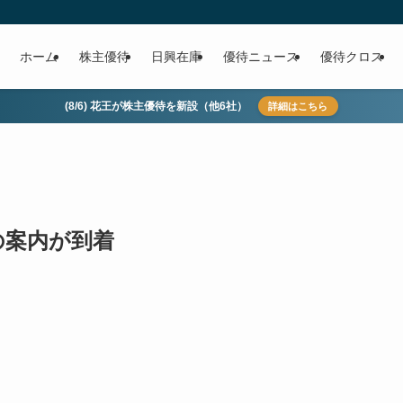
ホーム
株主優待
日興在庫
優待ニュース
優待クロス
(8/6) 花王が株主優待を新設（他6社）
詳細はこちら
待の案内が到着