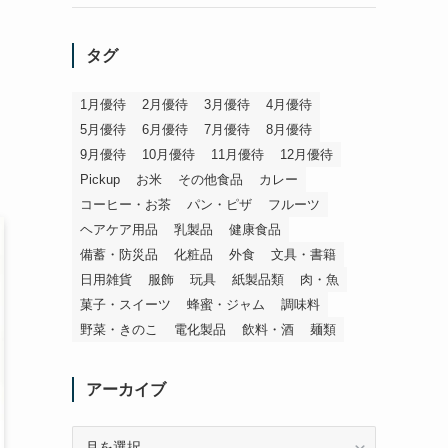
タグ
1月優待
2月優待
3月優待
4月優待
5月優待
6月優待
7月優待
8月優待
9月優待
10月優待
11月優待
12月優待
Pickup
お米
その他食品
カレー
コーヒー・お茶
パン・ピザ
フルーツ
ヘアケア用品
乳製品
健康食品
備蓄・防災品
化粧品
外食
文具・書籍
日用雑貨
服飾
玩具
紙製品類
肉・魚
菓子・スイーツ
蜂蜜・ジャム
調味料
野菜・きのこ
電化製品
飲料・酒
麺類
アーカイブ
ア