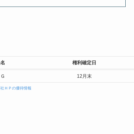
社名
権利確定日
ＩＧ
12月末
会社ＨＰの優待情報