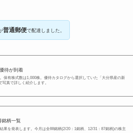
普通郵便
が
で配達しました。
主優待が到着
月末。保有株式数は1,000株。優待カタログから選択していた「大分県産の新
たので写真で詳しく紹介します。
取得銘柄一覧
結果を発表します。今月は全88銘柄(2/20：1銘柄、12/31：87銘柄)の株主