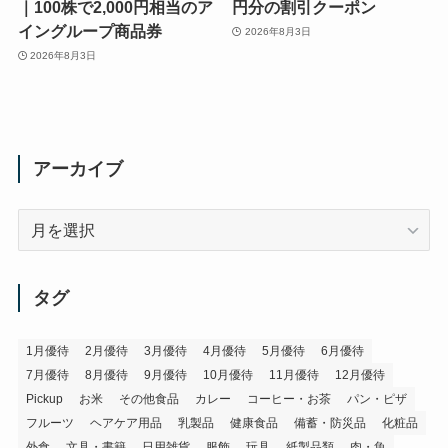
｜100株で2,000円相当のア
円分の割引クーポン
イングループ商品券
2026年8月3日
2026年8月3日
アーカイブ
ア
ー
カ
イ
タグ
ブ
1月優待
2月優待
3月優待
4月優待
5月優待
6月優待
7月優待
8月優待
9月優待
10月優待
11月優待
12月優待
Pickup
お米
その他食品
カレー
コーヒー・お茶
パン・ピザ
フルーツ
ヘアケア用品
乳製品
健康食品
備蓄・防災品
化粧品
外食
文具・書籍
日用雑貨
服飾
玩具
紙製品類
肉・魚