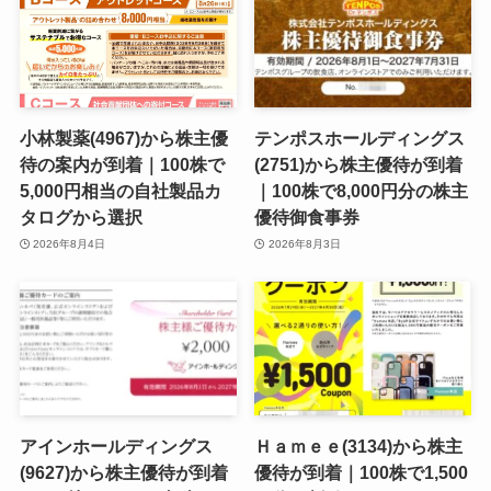
小林製薬(4967)から株主優
テンポスホールディングス
待の案内が到着｜100株で
(2751)から株主優待が到着
5,000円相当の自社製品カ
｜100株で8,000円分の株主
タログから選択
優待御食事券
2026年8月4日
2026年8月3日
アインホールディングス
Ｈａｍｅｅ(3134)から株主
(9627)から株主優待が到着
優待が到着｜100株で1,500