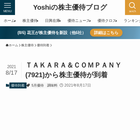
Yoshiの株主優待ブログ
MENU
serch
ホーム
株主優待
日興在庫
優待ニュース
優待クロス
ランキン
(8/6) 花王が株主優待を新設（他6社）
詳細はこちら
ホーム
株主優待
優待到着
ＴＡＫＡＲＡ＆ＣＯＭＰＡＮＹ
2021
8/17
(7921)から株主優待が到着
2021年8月17日
優待到着
5月優待
調味料