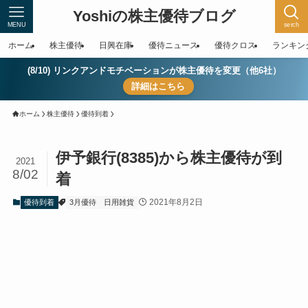
Yoshiの株主優待ブログ
MENU
serch
ホーム
株主優待
日興在庫
優待ニュース
優待クロス
ランキン
(8/10) リンクアンドモチベーションが株主優待を変更（他6社）
詳細はこちら
ホーム
株主優待
優待到着
伊予銀行(8385)から株主優待が到
2021
8/02
着
2021年8月2日
優待到着
3月優待
日用雑貨