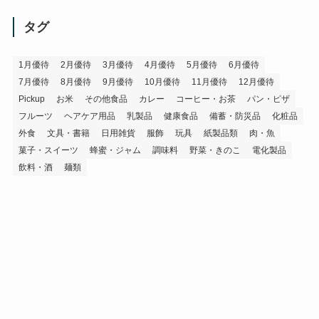
カ
イ
タグ
ブ
1月優待
2月優待
3月優待
4月優待
5月優待
6月優待
7月優待
8月優待
9月優待
10月優待
11月優待
12月優待
Pickup
お米
その他食品
カレー
コーヒー・お茶
パン・ピザ
フルーツ
ヘアケア用品
乳製品
健康食品
備蓄・防災品
化粧品
外食
文具・書籍
日用雑貨
服飾
玩具
紙製品類
肉・魚
菓子・スイーツ
蜂蜜・ジャム
調味料
野菜・きのこ
電化製品
飲料・酒
麺類