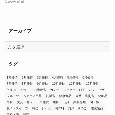
2026年8月3日
アーカイブ
ア
ー
カ
イ
タグ
ブ
1月優待
2月優待
3月優待
4月優待
5月優待
6月優待
7月優待
8月優待
9月優待
10月優待
11月優待
12月優待
Pickup
お米
その他食品
カレー
コーヒー・お茶
パン・ピザ
フルーツ
ヘアケア用品
乳製品
健康食品
備蓄・防災品
化粧品
外食
文具・書籍
日用雑貨
服飾
玩具
紙製品類
肉・魚
菓子・スイーツ
蜂蜜・ジャム
調味料
野菜・きのこ
電化製品
飲料・酒
麺類