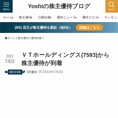
Yoshiの株主優待ブログ
MENU
serch
ホーム
株主優待
日興在庫
優待ニュース
優待クロス
ランキン
(8/6) 花王が株主優待を新設（他6社）
詳細はこちら
ホーム
株主優待
優待到着
ＶＴホールディングス(7593)から
2021
7/02
株主優待が到着
2021年7月2日
優待到着
3月優待