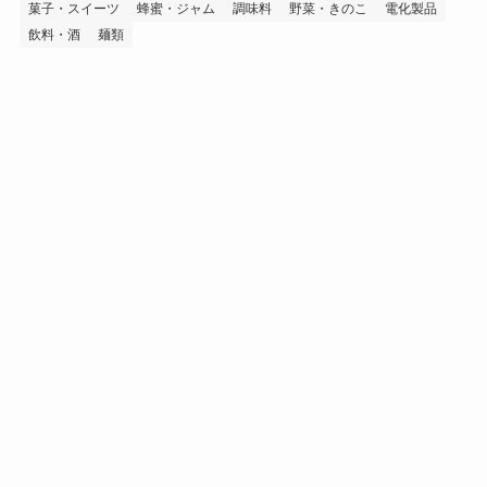
菓子・スイーツ
蜂蜜・ジャム
調味料
野菜・きのこ
電化製品
飲料・酒
麺類