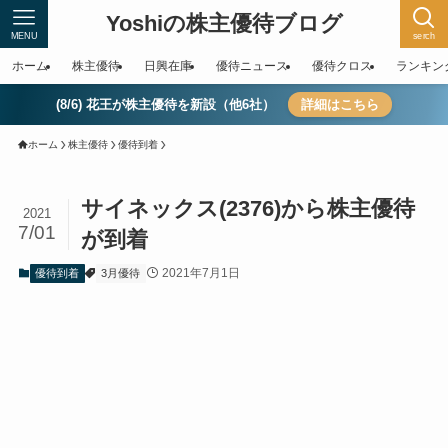
Yoshiの株主優待ブログ
MENU
serch
ホーム
株主優待
日興在庫
優待ニュース
優待クロス
ランキン
(8/6) 花王が株主優待を新設（他6社）
詳細はこちら
ホーム
株主優待
優待到着
サイネックス(2376)から株主優待
2021
7/01
が到着
2021年7月1日
優待到着
3月優待