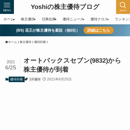
Yoshiの株主優待ブログ
MENU
serch
ホーム
株主優待
日興在庫
優待ニュース
優待クロス
ランキン
(8/6) 花王が株主優待を新設（他6社）
詳細はこちら
ホーム
株主優待
優待到着
オートバックスセブン(9832)から
2021
6/25
株主優待が到着
2021年6月25日
優待到着
3月優待