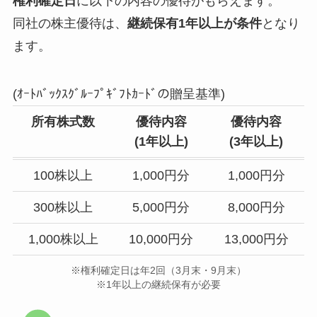
権利確定日
に以下の内容の優待がもらえます。
同社の株主優待は、
継続保有1年以上が条件
となり
ます。
(ｵｰﾄﾊﾞｯｸｽｸﾞﾙｰﾌﾟｷﾞﾌﾄｶｰﾄﾞの贈呈基準)
所有株式数
優待内容
優待内容
(
1年以上
)
(
3年以上
)
100株以上
1,000円分
1,000円分
300株以上
5,000円分
8,000円分
1,000株以上
10,000円分
13,000円分
※権利確定日は年2回（3月末・9月末）
※1年以上の継続保有が必要