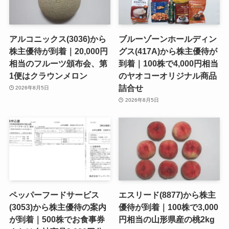
アルコニックス(3036)から
ブルーゾーンホールディン
株主優待が到着｜20,000円
グス(417A)から株主優待が
相当のフルーツ頒布会、第
到着｜100株で4,000円相当
1便はクラウンメロン
のヤオコーオリジナル商品
詰合せ
2026年8月5日
2026年8月5日
ペッパーフードサービス
エスリード(8877)から株主
(3053)から株主優待の案内
優待が到着｜100株で3,000
が到着｜500株でお食事券
円相当の山形県産の桃2kg