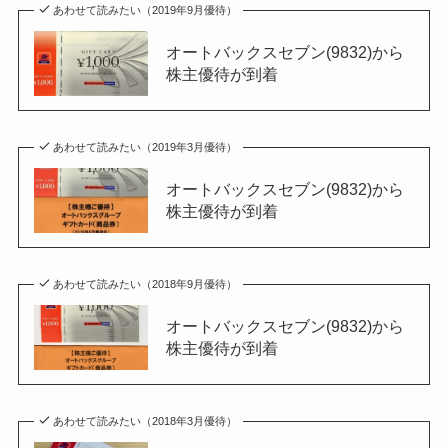
あわせて読みたい（2019年9月優待）
オートバックスセブン(9832)から
株主優待が到着
あわせて読みたい（2019年3月優待）
オートバックスセブン(9832)から
株主優待が到着
あわせて読みたい（2018年9月優待）
オートバックスセブン(9832)から
株主優待が到着
あわせて読みたい（2018年3月優待）