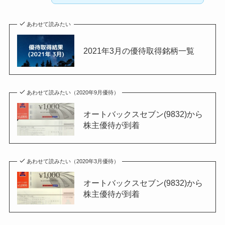
あわせて読みたい
2021年3月の優待取得銘柄一覧
あわせて読みたい（2020年9月優待）
オートバックスセブン(9832)から
株主優待が到着
あわせて読みたい（2020年3月優待）
オートバックスセブン(9832)から
株主優待が到着