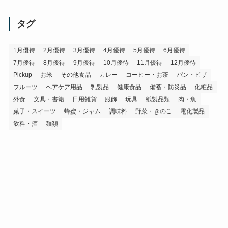
カ
イ
タグ
ブ
1月優待
2月優待
3月優待
4月優待
5月優待
6月優待
7月優待
8月優待
9月優待
10月優待
11月優待
12月優待
Pickup
お米
その他食品
カレー
コーヒー・お茶
パン・ピザ
フルーツ
ヘアケア用品
乳製品
健康食品
備蓄・防災品
化粧品
外食
文具・書籍
日用雑貨
服飾
玩具
紙製品類
肉・魚
菓子・スイーツ
蜂蜜・ジャム
調味料
野菜・きのこ
電化製品
飲料・酒
麺類