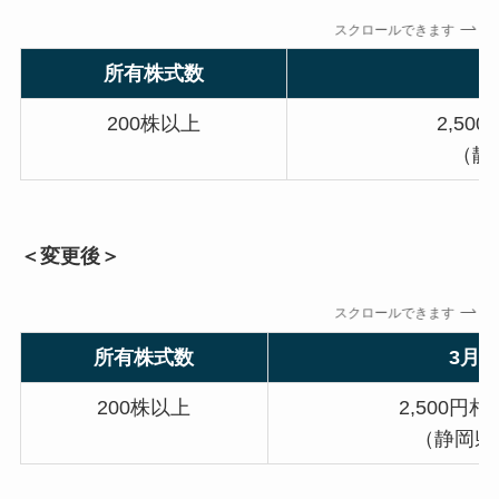
スクロールできます
所有株式数
200株以上
2,5
（静
＜変更後＞
スクロールできます
所有株式数
3月
200株以上
2,500円
（静岡県