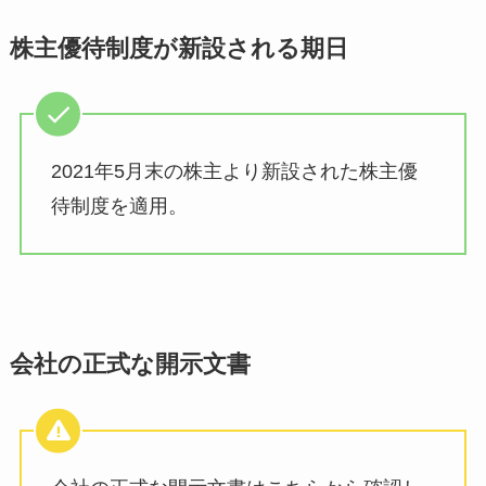
株主優待制度が新設される期日
2021年5月末の株主より新設された株主優
待制度を適用。
会社の正式な開示文書