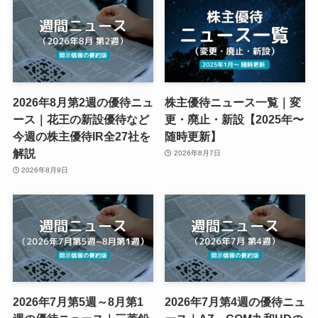
2026年8月第2週の優待ニュ
株主優待ニュース一覧｜変
ース｜花王の新設優待など
更・廃止・新設【2025年〜
今週の株主優待IR全27社を
随時更新】
解説
2026年8月7日
2026年8月9日
2026年7月第5週～8月第1
2026年7月第4週の優待ニュ