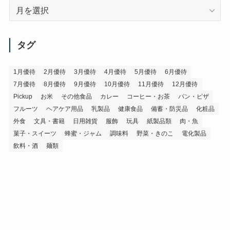
ア
ー
カ
イ
タグ
ブ
1月優待
2月優待
3月優待
4月優待
5月優待
6月優待
7月優待
8月優待
9月優待
10月優待
11月優待
12月優待
Pickup
お米
その他食品
カレー
コーヒー・お茶
パン・ピザ
フルーツ
ヘアケア用品
乳製品
健康食品
備蓄・防災品
化粧品
外食
文具・書籍
日用雑貨
服飾
玩具
紙製品類
肉・魚
菓子・スイーツ
蜂蜜・ジャム
調味料
野菜・きのこ
電化製品
飲料・酒
麺類