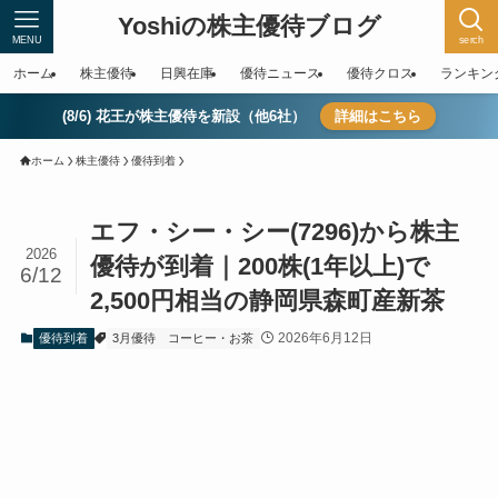
Yoshiの株主優待ブログ
MENU
serch
ホーム
株主優待
日興在庫
優待ニュース
優待クロス
ランキン
(8/6) 花王が株主優待を新設（他6社）
詳細はこちら
ホーム
株主優待
優待到着
エフ・シー・シー(7296)から株主
2026
優待が到着｜200株(1年以上)で
6/12
2,500円相当の静岡県森町産新茶
2026年6月12日
優待到着
3月優待
コーヒー・お茶