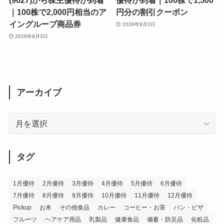
(9627)から株主優待が到着
優待が到着｜100株で1,500
｜100株で2,000円相当のア
円分の割引クーポン
イングループ商品券
2026年8月3日
2026年8月3日
アーカイブ
ア
ー
カ
イ
タグ
ブ
1月優待
2月優待
3月優待
4月優待
5月優待
6月優待
7月優待
8月優待
9月優待
10月優待
11月優待
12月優待
Pickup
お米
その他食品
カレー
コーヒー・お茶
パン・ピザ
フルーツ
ヘアケア用品
乳製品
健康食品
備蓄・防災品
化粧品