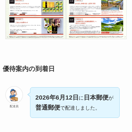
優待案内の到着日
2026年6月12日
日本郵便
に
が
普通郵便
配達員
で配達しました。