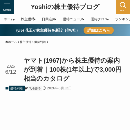
Yoshiの株主優待ブログ
MENU
serch
ホーム
株主優待
日興在庫
優待ニュース
優待クロス
ランキン
(8/6) 花王が株主優待を新設（他6社）
詳細はこちら
ホーム
株主優待
優待到着
ヤマト(1967)から株主優待の案内
2026
が到着｜100株(1年以上)で3,000円
6/12
相当のカタログ
2026年6月12日
優待到着
3月優待