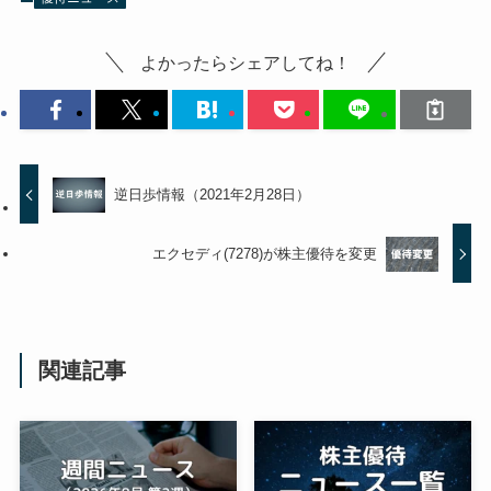
よかったらシェアしてね！
逆日歩情報（2021年2月28日）
エクセディ(7278)が株主優待を変更
関連記事