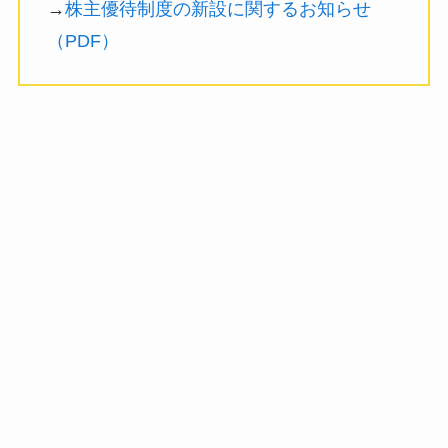
→
株主優待制度の新設に関するお知らせ
（PDF）