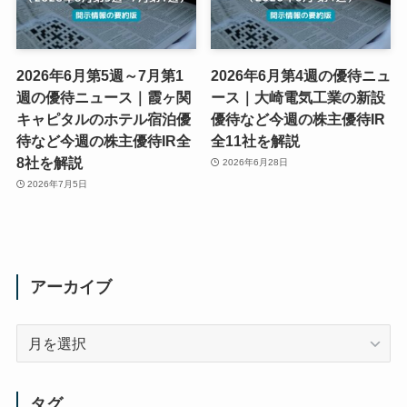
2026年6月第5週～7月第1
2026年6月第4週の優待ニュ
週の優待ニュース｜霞ヶ関
ース｜大崎電気工業の新設
キャピタルのホテル宿泊優
優待など今週の株主優待IR
待など今週の株主優待IR全
全11社を解説
8社を解説
2026年6月28日
2026年7月5日
アーカイブ
ア
ー
カ
イ
タグ