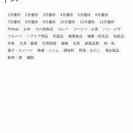
ブ
1月優待
2月優待
3月優待
4月優待
5月優待
6月優待
7月優待
8月優待
9月優待
10月優待
11月優待
12月優待
Pickup
お米
その他食品
カレー
コーヒー・お茶
パン・ピザ
フルーツ
ヘアケア用品
乳製品
健康食品
備蓄・防災品
化粧品
外食
文具・書籍
日用雑貨
服飾
玩具
紙製品類
肉・魚
菓子・スイーツ
蜂蜜・ジャム
調味料
野菜・きのこ
電化製品
飲料・酒
麺類