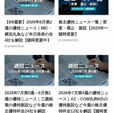
【8/6最新】2026年8月第2
株主優待ニュース一覧｜変
週の優待ニュース｜MIC・
更・廃止・新設【2025年〜
横浜丸魚など本日発表の全
随時更新】
4社を解説【随時更新中】
2026年8月6日
2026年8月6日
2026年7月第5週～8月第1
2026年7月第4週の優待ニュ
週の優待ニュース｜三菱鉛
ース｜AZ－COM丸和HDの
筆の優待新設など今週の株
優待新設など今週の株主優
主優待IR全24社を解説
待IR全12社を解説【随時更