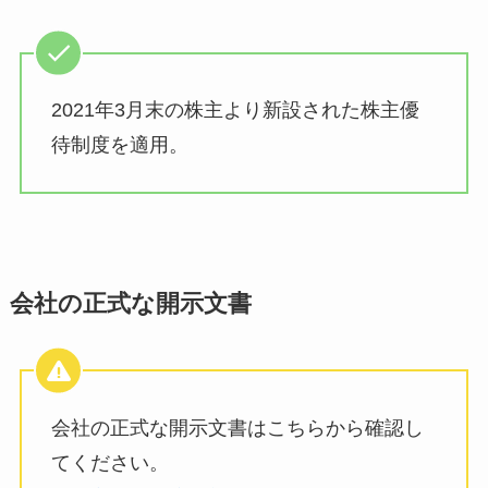
2021年3月末の株主より新設された株主優
待制度を適用。
会社の正式な開示文書
会社の正式な開示文書はこちらから確認し
てください。