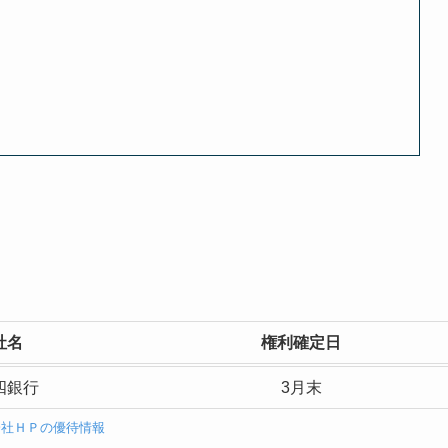
社名
権利確定日
四銀行
3月末
会社ＨＰの優待情報