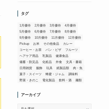
タグ
1月優待
2月優待
3月優待
4月優待
5月優待
6月優待
7月優待
8月優待
9月優待
10月優待
11月優待
12月優待
Pickup
お米
その他食品
カレー
コーヒー・お茶
パン・ピザ
フルーツ
ヘアケア用品
乳製品
健康食品
備蓄・防災品
化粧品
外食
文具・書籍
日用雑貨
服飾
玩具
紙製品類
肉・魚
菓子・スイーツ
蜂蜜・ジャム
調味料
野菜・きのこ
電化製品
飲料・酒
麺類
アーカイブ
ア