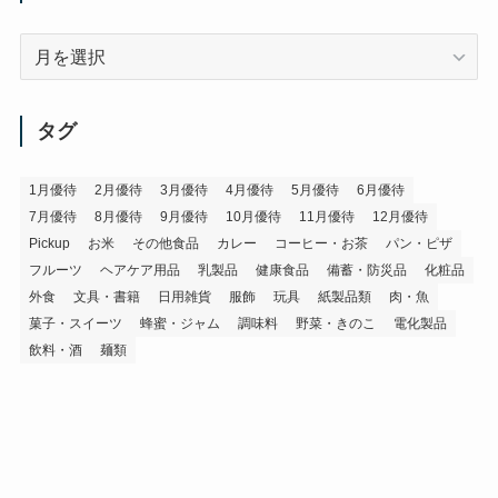
ア
ー
カ
イ
タグ
ブ
1月優待
2月優待
3月優待
4月優待
5月優待
6月優待
7月優待
8月優待
9月優待
10月優待
11月優待
12月優待
Pickup
お米
その他食品
カレー
コーヒー・お茶
パン・ピザ
フルーツ
ヘアケア用品
乳製品
健康食品
備蓄・防災品
化粧品
外食
文具・書籍
日用雑貨
服飾
玩具
紙製品類
肉・魚
菓子・スイーツ
蜂蜜・ジャム
調味料
野菜・きのこ
電化製品
飲料・酒
麺類