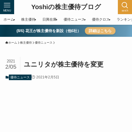
Yoshiの株主優待ブログ
MENU
serch
ホーム
株主優待
日興在庫
優待ニュース
優待クロス
ランキン
(8/6) 花王が株主優待を新設（他6社）
詳細はこちら
ホーム
株主優待
優待ニュース
2021
ユニリタが株主優待を変更
2/05
2021年2月5日
優待ニュース